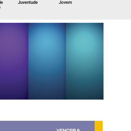
de
Juventude
Jovem
e